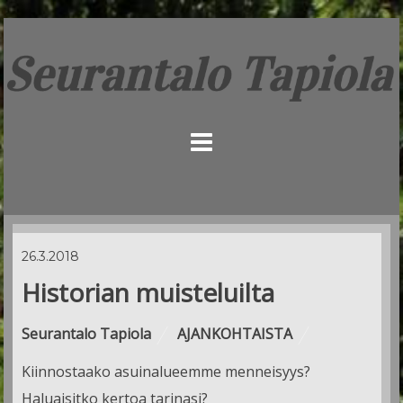
26.3.2018
Historian muisteluilta
Seurantalo Tapiola
AJANKOHTAISTA
Kiinnostaako asuinalueemme menneisyys?
Haluaisitko kertoa tarinasi?