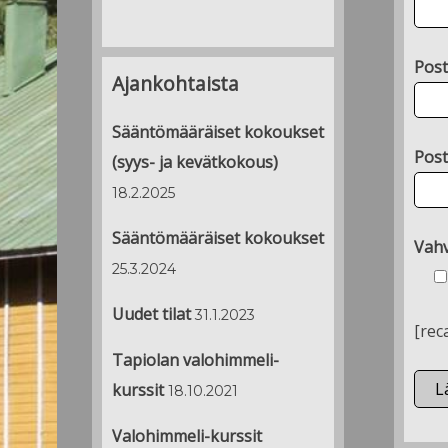
Post
Ajankohtaista
Sääntömääräiset kokoukset
Post
(syys- ja kevätkokous)
18.2.2025
Sääntömääräiset kokoukset
Vahv
25.3.2024
Uudet tilat
31.1.2023
[rec
Tapiolan valohimmeli-
kurssit
18.10.2021
Valohimmeli-kurssit