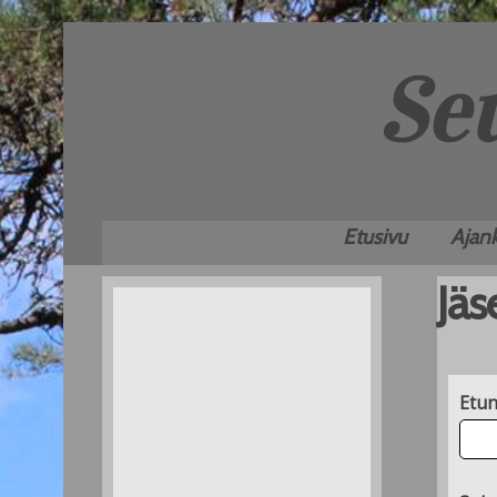
Etusivu
Ajank
Jä
Etun