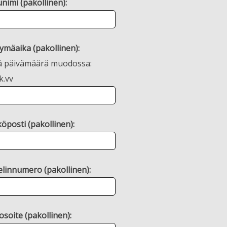
nimi (pakollinen):
ymäaika (pakollinen):
ä päivämäärä muodossa:
k.vv
öposti (pakollinen):
linnumero (pakollinen):
osoite (pakollinen):