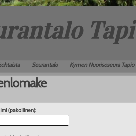
ohtaista
Seurantalo
Kymen Nuorisoseura Tapio
senlomake
imi (pakollinen):