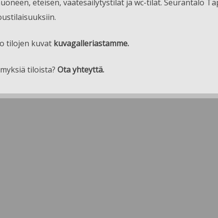
huoneen, eteisen, vaatesäilytystilat ja wc-tilat. Seurantalo T
ustilaisuuksiin.
o tilojen kuvat
kuvagalleriastamme.
myksiä tiloista?
Ota yhteyttä.