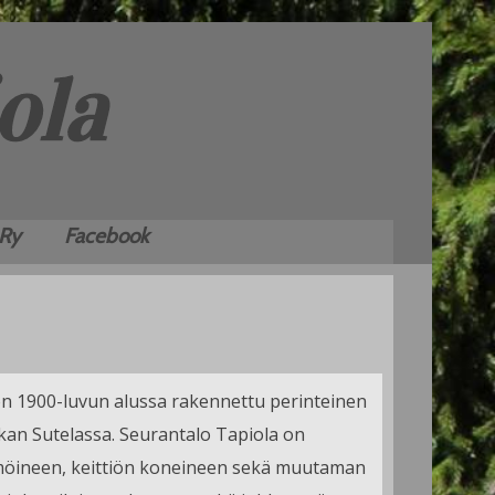
 Ry
Facebook
n 1900-luvun alussa rakennettu perinteinen
tkan Sutelassa. Seurantalo Tapiola on
tämöineen, keittiön koneineen sekä muutaman