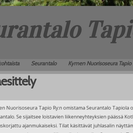
ohtaista
Seurantalo
Kymen Nuorisoseura Tapio
aesittely
n Nuorisoseura Tapio Ry:n omistama Seurantalo Tapiola o
antalo. Se sijaitsee loistavien liikenneyhteyksien päässä Ko
skorjattu ajanmukaiseksi. Tilat käsittävät juhlasalin näyt