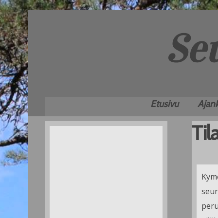
Etusivu
Ajank
Til
Kyme
seur
peru