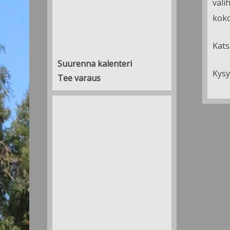
väli
koko
Kats
Suurenna kalenteri
Kysy
Tee varaus