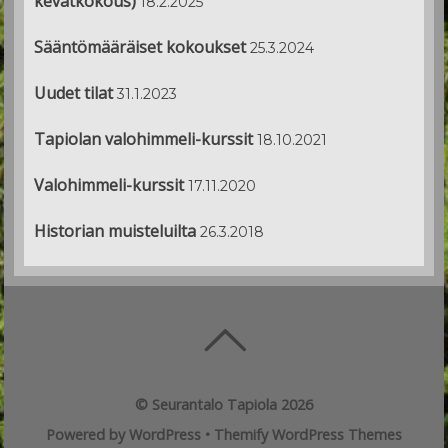
kevätkokous)
18.2.2025
Sääntömääräiset kokoukset
25.3.2024
Uudet tilat
31.1.2023
Tapiolan valohimmeli-kurssit
18.10.2021
Valohimmeli-kurssit
17.11.2020
Historian muisteluilta
26.3.2018
©
Seurantalo Tapiola
2026
Powered by
WordPress
•
Themify WordPress Themes